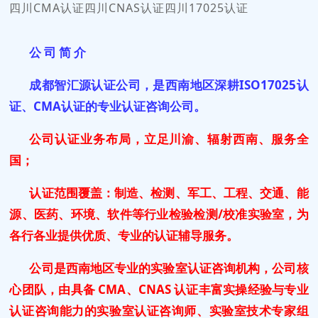
四川CMA认证四川CNAS认证四川17025认证
公 司 简 介
成都智汇源认证公司，是西南地区深耕ISO17025认
证、CMA认证的专业认证咨询公司。
公司认证业务布局，立足川渝、辐射西南、服务全
国；
认证范围覆盖：制造、检测、军工、工程、交通、能
源、医药、环境、软件等行业检验检测/校准实验室，为
各行各业提供优质、专业的认证辅导服务。
公司是西南地区专业的实验室
认证
咨询机构，
公司核
心团队，由具备 CMA、CNAS 认证
丰富实操经验与专业
认证咨询能力
的实验室认证咨询师、实验室技术专家组