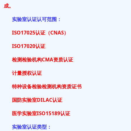
成。
实验室认证认可范围：
ISO17025认证（CNAS）
ISO17020认证
检测检验机构CMA资质认证
计量授权认证
特种设备检验检测机构资质证书
国防实验室DILAC认证
医学实验室ISO15189认证
实验室认证类型：