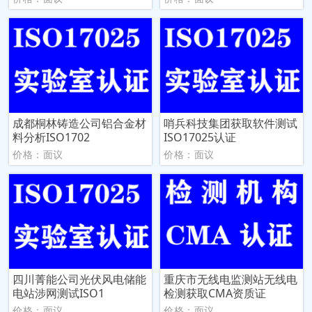
成都桐林铸造公司铝合金材
哨兵科技集团获取软件测试
料分析ISO1702
ISO17025认证
价格：面议
价格：面议
四川菁能公司光伏风电储能
重庆市无线电监测站无线电
电站涉网测试ISO1
检测获取CMA资质证
价格：面议
价格：面议