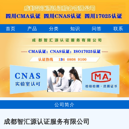
首页
产品
分类
知识
问答
联系
公司简介
成都智汇源认证服务有限公司