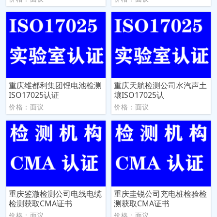
重庆维都利集团锂电池检测
重庆天航检测公司水汽声土
ISO17025认证
壤ISO17025认
价格：面议
价格：面议
重庆鉴澈检测公司电线电缆
重庆圭锐公司充电桩检验检
检测获取CMA证书
测获取CMA证书
价格：面议
价格：面议